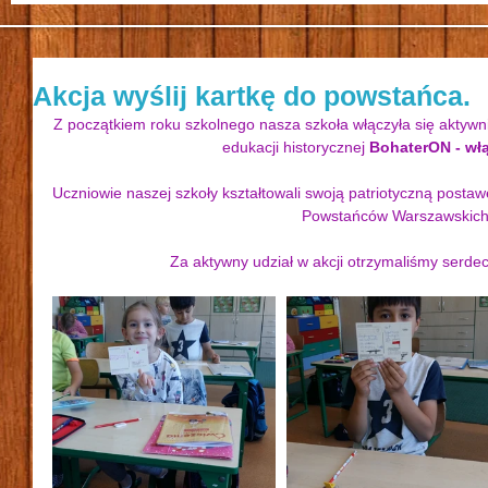
Akcja wyślij kartkę do powstańca.
Z początkiem roku szkolnego nasza szkoła włączyła się aktywni
edukacji historycznej 
BohaterON - włą
Uczniowie naszej szkoły kształtowali swoją patriotyczną postawę
Powstańców Warszawskich
Za aktywny udział w akcji otrzymaliśmy serde